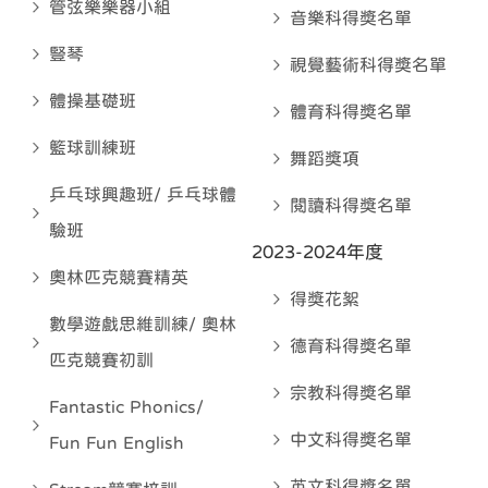
管弦樂樂器小組
音樂科得奬名單
豎琴
視覺藝術科得奬名單
體操基礎班
體育科得奬名單
籃球訓練班
舞蹈獎項
乒乓球興趣班/ 乒乓球體
閱讀科得獎名單
驗班
2023-2024年度
奧林匹克競賽精英
得獎花絮
數學遊戲思維訓練/ 奧林
德育科得奬名單
匹克競賽初訓
宗教科得奬名單
Fantastic Phonics/
中文科得奬名單
Fun Fun English
英文科得奬名單