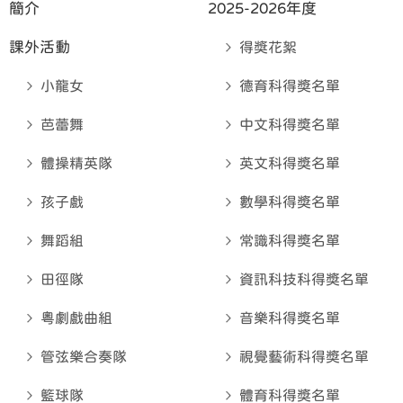
簡介
2025-2026年度
課外活動
得獎花絮
小龍女
德育科得奬名單
芭蕾舞
中文科得奬名單
體操精英隊
英文科得奬名單
孩子戲
數學科得奬名單
舞蹈組
常識科得奬名單
田徑隊
資訊科技科得奬名單
粵劇戲曲組
音樂科得奬名單
管弦樂合奏隊
視覺藝術科得奬名單
籃球隊
體育科得奬名單