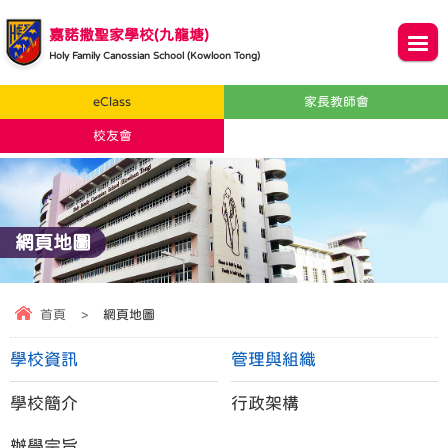
嘉諾撒聖家學校(九龍塘)
Holy Family Canossian School (Kowloon Tong)
eClass
家長教師會
校友會
網頁地圖
首頁
>
網頁地圖
學校資訊
管理與組織
學校簡介
行政架構
辦學宗旨