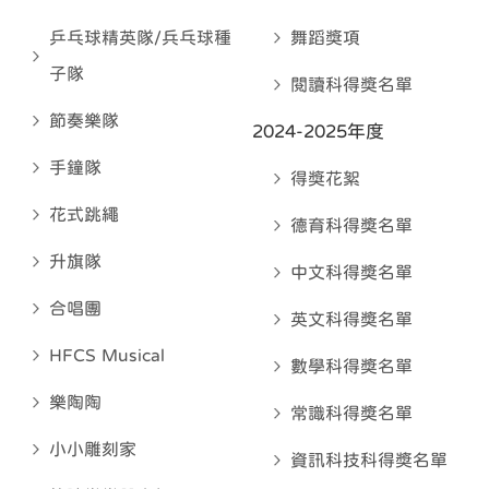
乒乓球精英隊/兵乓球種
舞蹈獎項
子隊
閱讀科得獎名單
節奏樂隊
2024-2025年度
手鐘隊
得獎花絮
花式跳繩
德育科得奬名單
升旗隊
中文科得奬名單
合唱團
英文科得奬名單
HFCS Musical
數學科得奬名單
樂陶陶
常識科得奬名單
小小雕刻家
資訊科技科得奬名單