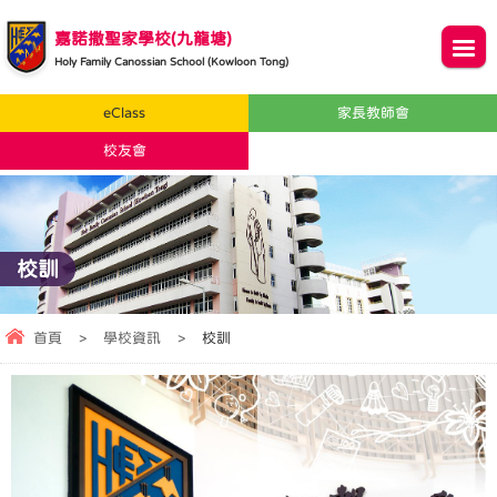
嘉諾撒聖家學校(九龍塘)
Holy Family Canossian School (Kowloon Tong)
eClass
家長教師會
校友會
校訓
首頁
>
學校資訊
>
校訓