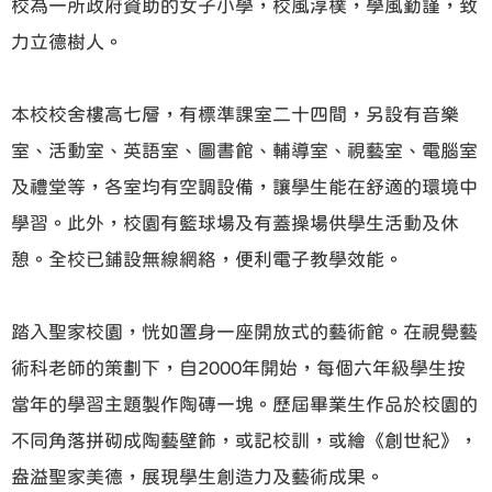
校為一所政府資助的女子小學，校風淳樸，學風勤謹，致
力立德樹人。
本校校舍樓高七層，有標準課室二十四間，另設有音樂
室、活動室、英語室、圖書館、輔導室、視藝室、電腦室
及禮堂等，各室均有空調設備，讓學生能在舒適的環境中
學習。此外，校園有籃球場及有蓋操場供學生活動及休
憩。全校已鋪設無線網絡，便利電子教學效能。
踏入聖家校園，恍如置身一座開放式的藝術館。在視覺藝
術科老師的策劃下，自2000年開始，每個六年級學生按
當年的學習主題製作陶磚一塊。歷屆畢業生作品於校園的
不同角落拼砌成陶藝壁飾，或記校訓，或繪《創世紀》，
盎溢聖家美德，展現學生創造力及藝術成果。