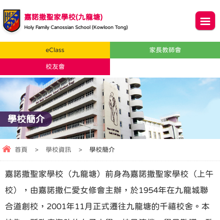
嘉諾撒聖家學校(九龍塘)
Holy Family Canossian School (Kowloon Tong)
eClass
家長教師會
校友會
學校簡介
首頁
>
學校資訊
>
學校簡介
嘉諾撒聖家學校（九龍塘）前身為嘉諾撒聖家學校（上午
校），由嘉諾撒仁愛女修會主辦，於1954年在九龍城聯
合道創校，2001年11月正式遷往九龍塘的千禧校舍。本