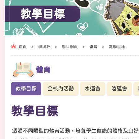
教學目標
首頁
>
學與教
>
學科網頁
>
體育
>
教學目標
體育
教學目標
全校內活動
水運會
陸運會
教學目標
透過不同類型的體育活動，培養學生健康的體格及良好