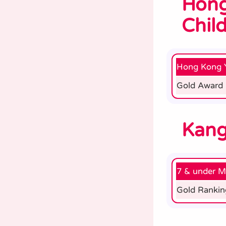
Hong
Child
Hong Kong Y
Gold Award
Kang
7 & under M
Gold Ranki