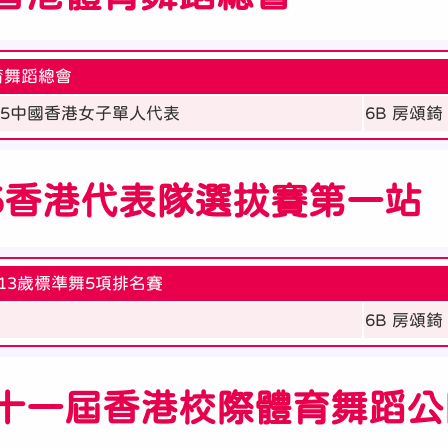
育舞蹈總會
25中國香港女子單人代表
6B 房頌錡
25香港代表隊選拔賽第一站
-13歲標準舞5項排名賽
6B 房頌錡
十一屆香港校際體育舞蹈公