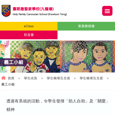
嘉諾撒聖家學校(九龍塘)
Holy Family Canossian School (Kowloon Tong)
eClass
家長教師會
校友會
義工小組
首頁
>
學生成長
>
學生輔導及支援
>
學生輔導及支援
>
義工小組
透過有系統的活動，令學生發揮「助人自助」及「關愛」
精神