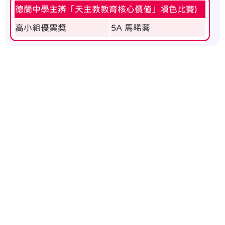
德蘭中學主辨「天主教教育核心價值」填色比賽)
高小組優異獎
5A 馬晞蕎